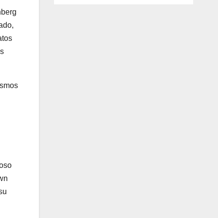
nberg
ado,
atos
es
ismos
moso
own
su