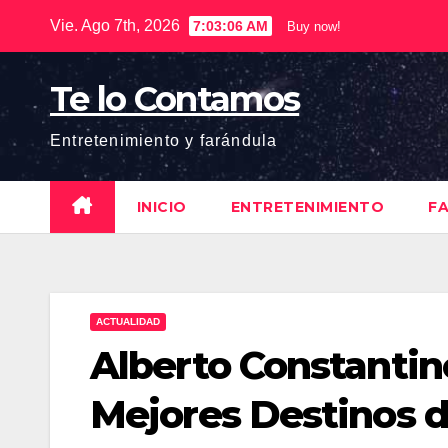
Saltar
Vie. Ago 7th, 2026
7:03:06 AM
Buy now!
al
contenido
Te lo Contamos
Entretenimiento y farándula
INICIO
ENTRETENIMIENTO
F
ACTUALIDAD
Alberto Constantino
Mejores Destinos d