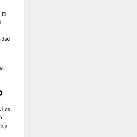
. El
l
nidad
te
o
. Los
a
vida