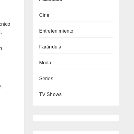
Cine
cnico
Entretenimiento
,
a
Farándula
n
Moda
Series
z,
TV Shows