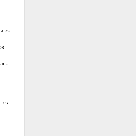
cales
os
lada.
ntos