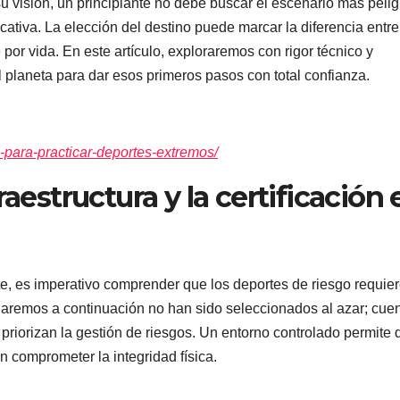
u visión, un principiante no debe buscar el escenario más pelig
ucativa. La elección del destino puede marcar la diferencia entr
 por vida. En este artículo, exploraremos con rigor técnico y
 planeta para dar esos primeros pasos con total confianza.
-para-practicar-deportes-extremos/
raestructura y la certificación 
te, es imperativo comprender que los deportes de riesgo requie
naremos a continuación no han sido seleccionados al azar; cue
 priorizan la gestión de riesgos. Un entorno controlado permite 
n comprometer la integridad física.