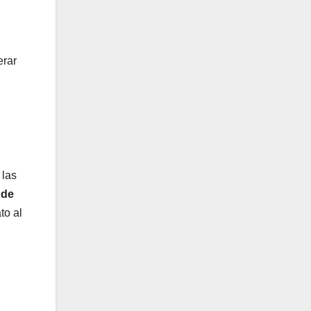
erar
 las
 de
to al