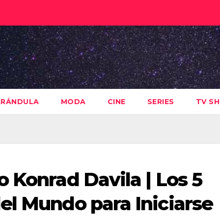
ARÁNDULA
MODA
CINE
SERIES
TV S
 Konrad Davila | Los 5
el Mundo para Iniciarse