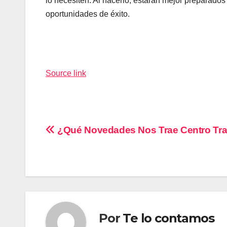
lo necesiten. Al hacerlo, estarán mejor preparado
oportunidades de éxito.
Navegación
de
Source link
entradas
Navegación
¿Qué Novedades Nos Trae Centro Tra
de
entradas
Por
Te lo contamos