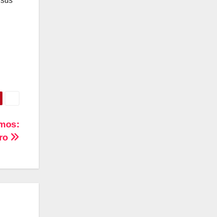
 sus
imos:
gro