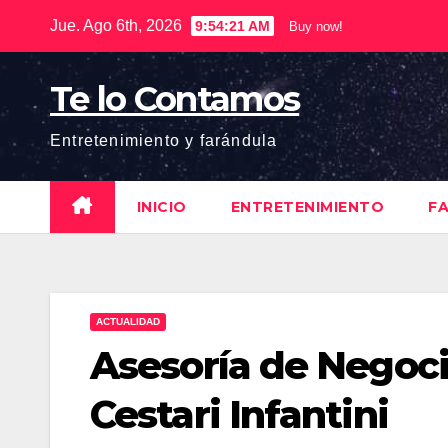
Saltar
Jue. Ago 6th, 2026
9:54:22 AM
Buy now!
al
contenido
Te lo Contamos
Entretenimiento y farándula
INICIO
ENTRETENIMIENTO
F
ACTUALIDAD
Asesoría de Negoci
Cestari Infantini