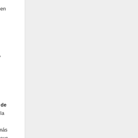
cen
y
 de
la
l
 más