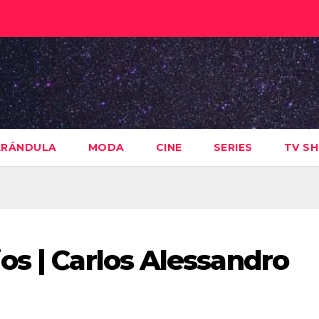
ARÁNDULA
MODA
CINE
SERIES
TV S
os | Carlos Alessandro