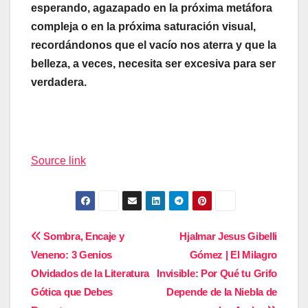
esperando, agazapado en la próxima metáfora
compleja o en la próxima saturación visual,
recordándonos que el vacío nos aterra y que la
belleza, a veces, necesita ser excesiva para ser
verdadera.
Navegación
de
Source link
entradas
Navegación
Sombra, Encaje y
Hjalmar Jesus Gibelli
Veneno: 3 Genios
Gómez | El Milagro
de
Olvidados de la Literatura
Invisible: Por Qué tu Grifo
entradas
Gótica que Debes
Depende de la Niebla de