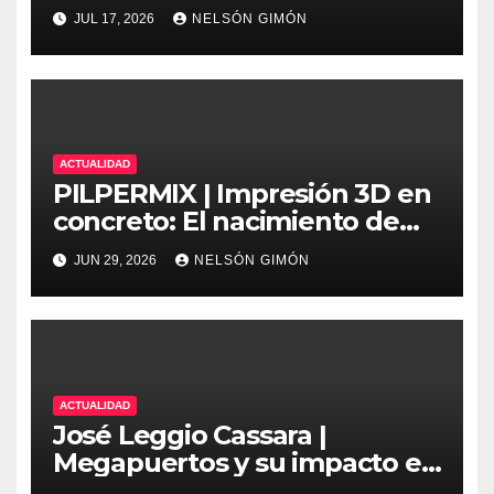
precisión y protocolos de
JUL 17, 2026
NELSÓN GIMÓN
seguridad en la ingeniería
moderna
ACTUALIDAD
PILPERMIX | Impresión 3D en
concreto: El nacimiento de
una nueva era arquitectónica
JUN 29, 2026
NELSÓN GIMÓN
automatizada
ACTUALIDAD
José Leggio Cassara |
Megapuertos y su impacto en
el turismo y el comercio