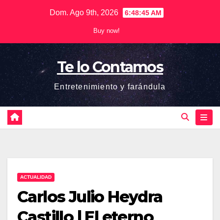
Saltar
Dom. Ago 9th, 2026
6:48:46 AM
al
Buy now!
contenido
Te lo Contamos
Entretenimiento y farándula
ACTUALIDAD
Carlos Julio Heydra
Castillo | El eterno