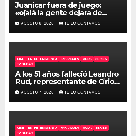
Juanicar fuera de juego:
«ojalá la gente dejara de
odiar tanto»
AGOSTO 8, 2026
TE LO CONTAMOS
CINE
ENTRETENIMIENTO
FARÁNDULA
MODA
SERIES
TV SHOWS
A los 51 años falleció Leandro
Rud, representante de Cirio,
Loly, Marengo y Maglietti
AGOSTO 7, 2026
TE LO CONTAMOS
CINE
ENTRETENIMIENTO
FARÁNDULA
MODA
SERIES
TV SHOWS