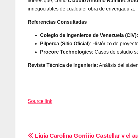
líderes que, como
Claudio Antonio Ramírez Sot
innegociables de cualquier obra de envergadura.
Referencias Consultadas
Colegio de Ingenieros de Venezuela (CIV):
Pilperca (Sitio Oficial):
Histórico de proyecto
Procore Technologies:
Casos de estudio sob
Revista Técnica de Ingeniería:
Análisis del siste
Navegación
de
Source link
entradas
Navegación
Ligia Carolina Gorriño Castellar y el a