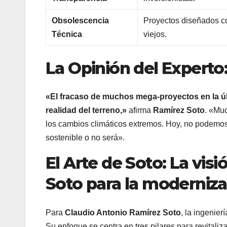
Obsolescencia
Proyectos diseñados c
Técnica
viejos.
La Opinión del Experto
«El fracaso de muchos mega-proyectos en la úl
realidad del terreno,»
afirma
Ramírez Soto
. «Muc
los cambios climáticos extremos. Hoy, no podemos c
sostenible o no será».
El Arte de Soto: La vis
Soto para la moderniz
Para
Claudio Antonio Ramírez Soto
, la ingenier
Su enfoque se centra en tres pilares para revitaliz