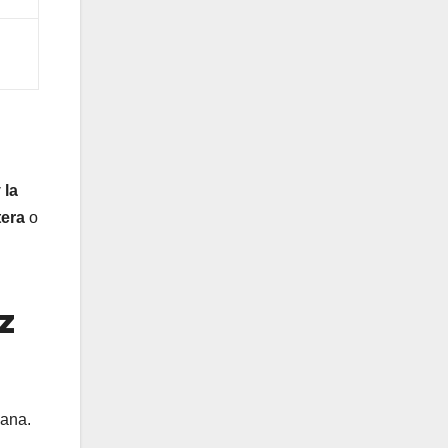
 la
tera
o
z
mana.