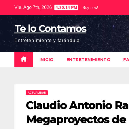
Saltar
Vie. Ago 7th, 2026
4:30:15 PM
Buy now!
al
contenido
Te lo Contamos
Entretenimiento y farándula
INICIO
ENTRETENIMIENTO
F
ACTUALIDAD
Claudio Antonio Ra
Megaproyectos de 