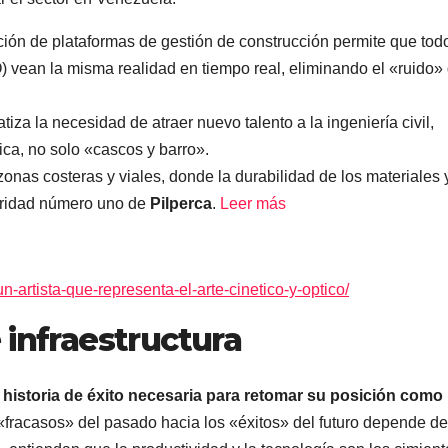
ión de plataformas de gestión de construcción permite que tod
) vean la misma realidad en tiempo real, eliminando el «ruido»
tiza la necesidad de atraer nuevo talento a la ingeniería civil,
ca, no solo «cascos y barro».
nas costeras y viales, donde la durabilidad de los materiales y
ioridad número uno de
Pilperca
.
Leer más
un-artista-que-representa-el-arte-cinetico-y-optico/
 infraestructura
historia de éxito necesaria para retomar su posición como
s «fracasos» del pasado hacia los «éxitos» del futuro depende de