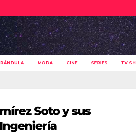
ARÁNDULA
MODA
CINE
SERIES
TV S
mírez Soto y sus
Ingeniería