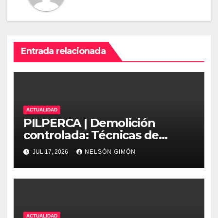
Entrada relacionada
ACTUALIDAD
PILPERCA | Demolición
controlada: Técnicas de
precisión y protocolos de
JUL 17, 2026
NELSÓN GIMÓN
seguridad en la ingeniería
moderna
ACTUALIDAD