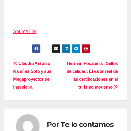
Navegación
de
Source link
entradas
Navegación
Claudio Antonio
Hermán Pocaterra | Sellos
Ramírez Soto y sus
de calidad: El valor real de
de
Megaproyectos de
las certificaciones en el
entradas
Ingeniería
turismo moderno
Por
Te lo contamos