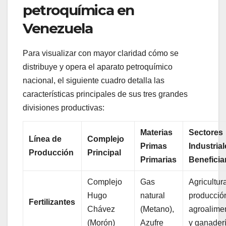
petroquímica en
Venezuela
Para visualizar con mayor claridad cómo se
distribuye y opera el aparato petroquímico
nacional, el siguiente cuadro detalla las
características principales de sus tres grandes
divisiones productivas:
Materias
Sectores
Línea de
Complejo
Primas
Industria
Producción
Principal
Primarias
Beneficia
Complejo
Gas
Agricultur
Hugo
natural
producció
Fertilizantes
Chávez
(Metano),
agroalime
(Morón)
Azufre
y ganader