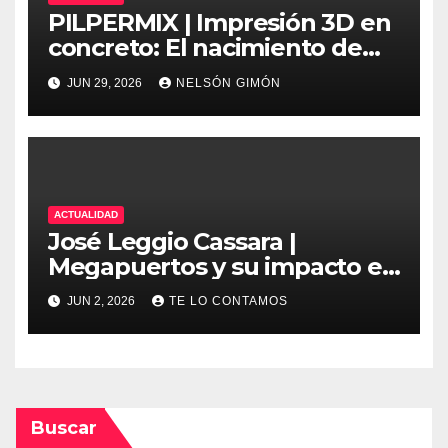
PILPERMIX | Impresión 3D en
concreto: El nacimiento de
una nueva era arquitectónica
JUN 29, 2026
NELSÓN GIMÓN
automatizada
ACTUALIDAD
José Leggio Cassara |
Megapuertos y su impacto en
el turismo y el comercio
JUN 2, 2026
TE LO CONTAMOS
global
Buscar