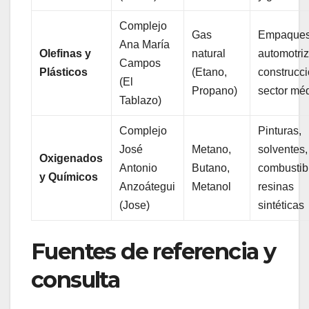
Complejo
Gas
Empaques
Ana María
Olefinas y
natural
automotriz
Campos
Plásticos
(Etano,
construcci
(El
Propano)
sector mé
Tablazo)
Complejo
Pinturas,
José
Metano,
solventes,
Oxigenados
Antonio
Butano,
combustib
y Químicos
Anzoátegui
Metanol
resinas
(Jose)
sintéticas
Fuentes de referencia y
consulta