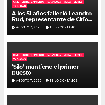
CINE
ENTRETENIMIENTO
FARÁNDULA
MODA
SERIES
TV SHOWS
A los 51 años falleció Leandro
Rud, representante de Cirio,
Loly, Marengo y Maglietti
AGOSTO 7, 2026
TE LO CONTAMOS
CINE
ENTRETENIMIENTO
FARÁNDULA
MODA
SERIES
TV SHOWS
‘Silo’ mantiene el primer
puesto
AGOSTO 7, 2026
TE LO CONTAMOS