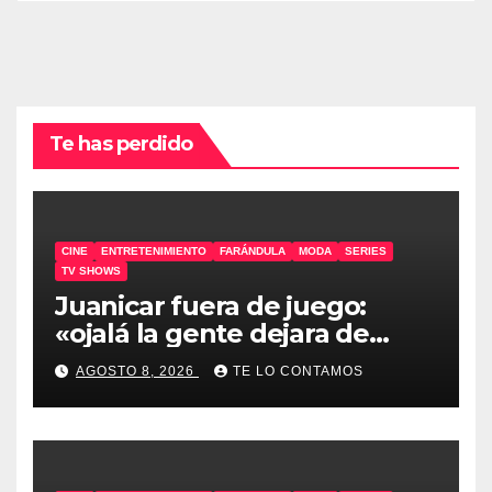
Te has perdido
CINE
ENTRETENIMIENTO
FARÁNDULA
MODA
SERIES
TV SHOWS
Juanicar fuera de juego:
«ojalá la gente dejara de
odiar tanto»
AGOSTO 8, 2026
TE LO CONTAMOS