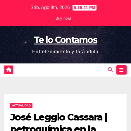
Saltar
Sáb. Ago 8th, 2026
5:15:12 PM
al
Buy now!
contenido
Te lo Contamos
Entretenimiento y farándula
ACTUALIDAD
José Leggio Cassara |
petroquímica en la