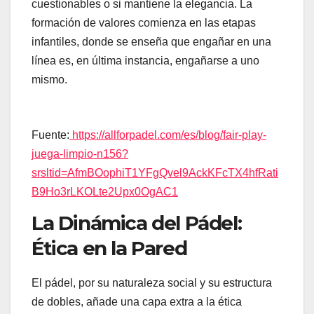
cuestionables o si mantiene la elegancia. La
formación de valores comienza en las etapas
infantiles, donde se enseña que engañar en una
línea es, en última instancia, engañarse a uno
mismo.
Fuente:
https://allforpadel.com/es/blog/fair-play-
juega-limpio-n156?
srsltid=AfmBOophiT1YFgQvel9AckKFcTX4hfRati
B9Ho3rLKOLte2Upx0OgAC1
La Dinámica del Pádel:
Ética en la Pared
El pádel, por su naturaleza social y su estructura
de dobles, añade una capa extra a la ética