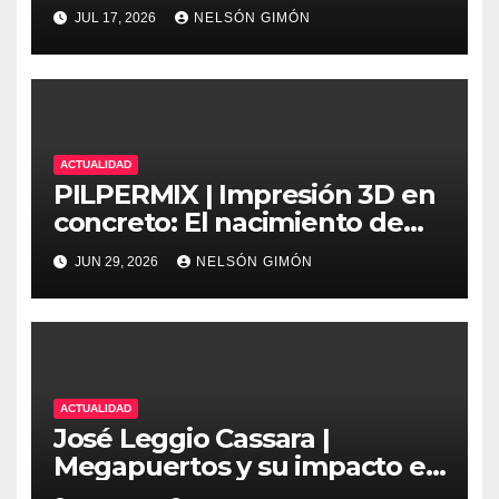
precisión y protocolos de
JUL 17, 2026
NELSÓN GIMÓN
seguridad en la ingeniería
moderna
ACTUALIDAD
PILPERMIX | Impresión 3D en
concreto: El nacimiento de
una nueva era arquitectónica
JUN 29, 2026
NELSÓN GIMÓN
automatizada
ACTUALIDAD
José Leggio Cassara |
Megapuertos y su impacto en
el turismo y el comercio