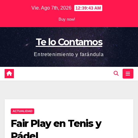
Saltar
Vie. Ago 7th, 2026
12:39:44 AM
al
Buy now!
contenido
Te lo Contamos
Entretenimiento y farándula
ACTUALIDAD
Fair Play en Tenis y
Pádel