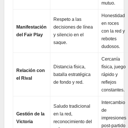
mutuo.
Honestidad
Respeto a las
en roces
Manifestación
decisiones de línea
con la red y
del Fair Play
y silencio en el
rebotes
saque.
dudosos.
Cercanía
Distancia física,
física, juego
Relación con
batalla estratégica
rápido y
el Rival
de fondo y red.
reflejos
constantes.
Intercambio
Saludo tradicional
de
Gestión de la
en la red,
impresiones
Victoria
reconocimiento del
post-partido