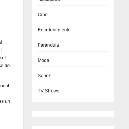
Cine
Entretenimiento
l
Farándula
l
 el
Moda
so de
Series
ional
TV Shows
es un