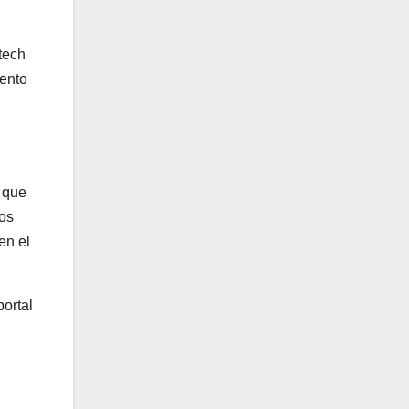
tech
lento
o que
los
en el
portal