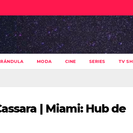
ARÁNDULA
MODA
CINE
SERIES
TV S
assara | Miami: Hub de