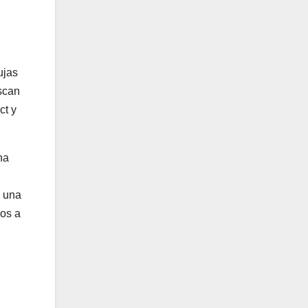
ujas
scan
ct y
na
n una
vos a