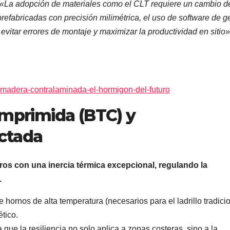
«La adopción de materiales como el CLT requiere un cambio d
prefabricadas con precisión milimétrica, el uso de software de g
vitar errores de montaje y maximizar la productividad en sitio»
a-madera-contralaminada-el-hormigon-del-futuro
omprimida (BTC) y
ctada
muros con una inercia térmica excepcional, regulando la
.
hornos de alta temperatura (necesarios para el ladrillo tradicio
tico.
 que la resiliencia no solo aplica a zonas costeras, sino a la