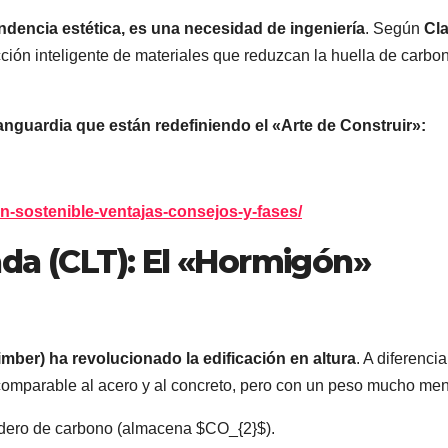
ndencia estética, es una necesidad de ingeniería
. Según
Cl
ección inteligente de materiales que reduzcan la huella de carbo
nguardia que están redefiniendo el «Arte de Construir»:
on-sostenible-ventajas-consejos-y-fases/
da (CLT): El «Hormigón»
ber) ha revolucionado la edificación en altura
. A diferencia
 comparable al acero y al concreto, pero con un peso mucho men
ero de carbono (almacena $CO_{2}$).