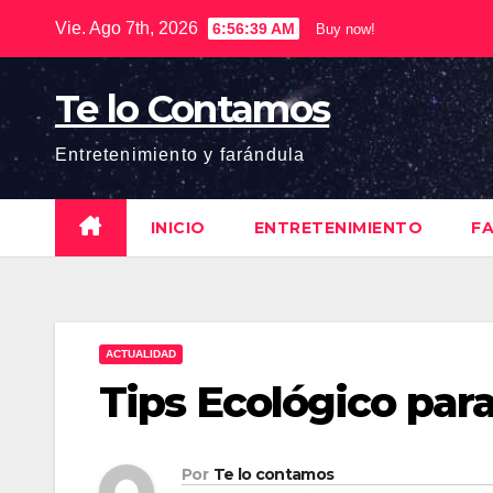
Saltar
Vie. Ago 7th, 2026
6:56:40 AM
Buy now!
al
contenido
Te lo Contamos
Entretenimiento y farándula
INICIO
ENTRETENIMIENTO
F
ACTUALIDAD
Tips Ecológico para
Por
Te lo contamos