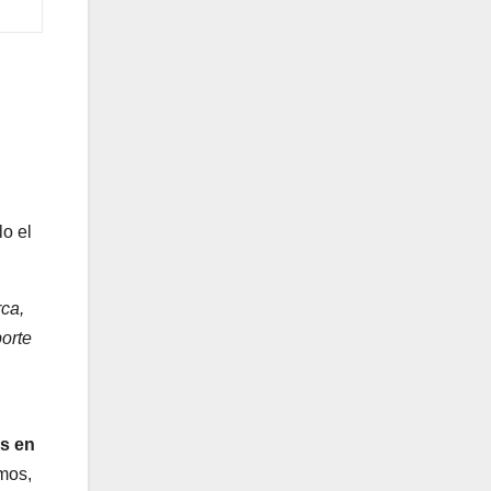
lo el
rca,
porte
as en
emos,