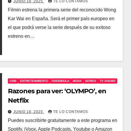
JUNIO 18, 2025
TE LO CONTAMOS
Filmin estrena la primera serie del reconocido Wong
Kar Wai en España. Será el primer país europeo en
el que podrá verse la serie después de su exitoso
estreno en…
CINE
ENTRETENIMIENTO
FARÁNDULA
MODA
SERIES
TV SHOWS
Razones para ver: ‘OLYMPO’, en
Netflix
JUNIO 18, 2025
TE LO CONTAMOS
Puedes suscribirte gratuitamente a este programa en
Spotify, iVoox, Apple Podcasts, Youtube o Amazon