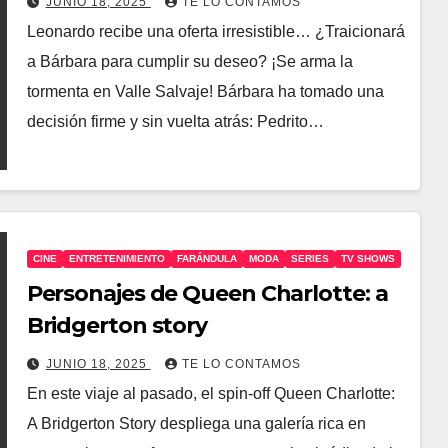
JUNIO 18, 2025
TE LO CONTAMOS
Leonardo recibe una oferta irresistible… ¿Traicionará
a Bárbara para cumplir su deseo? ¡Se arma la
tormenta en Valle Salvaje! Bárbara ha tomado una
decisión firme y sin vuelta atrás: Pedrito…
CINE
ENTRETENIMIENTO
FARÁNDULA
MODA
SERIES
TV SHOWS
Personajes de Queen Charlotte: a
Bridgerton story
JUNIO 18, 2025
TE LO CONTAMOS
En este viaje al pasado, el spin‑off Queen Charlotte:
A Bridgerton Story despliega una galería rica en