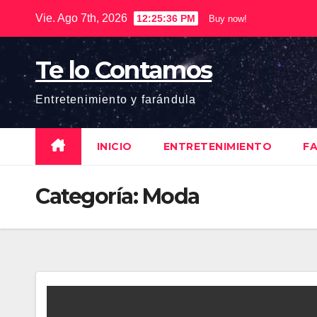
Saltar
Vie. Ago 7th, 2026
12:25:37 PM
Buy now!
al
contenido
Te lo Contamos
Entretenimiento y farándula
INICIO
ENTRETENIMIENTO
F
Categoría:
Moda