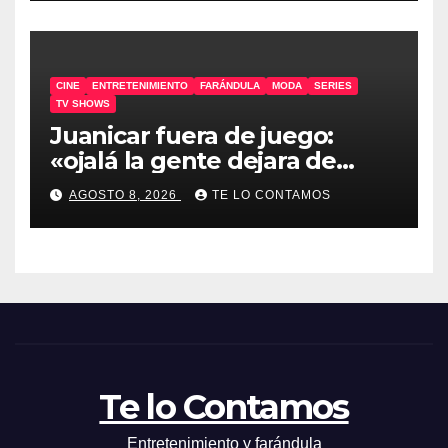
CINE
ENTRETENIMIENTO
FARÁNDULA
MODA
SERIES
TV SHOWS
Juanicar fuera de juego:
«ojalá la gente dejara de
odiar tanto»
AGOSTO 8, 2026
TE LO CONTAMOS
Te lo Contamos
Entretenimiento y farándula