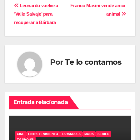
Navegación
Leonardo vuelve a
Franco Masini vende amor
‘Valle Salvaje’ para
animal
de
recuperar a Bárbara
entradas
Por
Te lo contamos
Entrada relacionada
CINE
ENTRETENIMIENTO
FARÁNDULA
MODA
SERIES
TV SHOWS