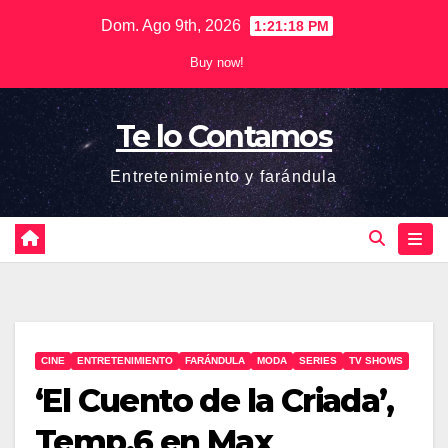
Saltar
Dom. Ago 9th, 2026
1:21:19 PM
al
Buy now!
contenido
Te lo Contamos
Entretenimiento y farándula
CINE
ENTRETENIMIENTO
FARÁNDULA
MODA
SERIES
TV SHOWS
‘El Cuento de la Criada’,
Temp.6 en Max