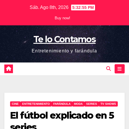
Saltar
Sáb. Ago 8th, 2026
5:32:56 PM
al
Buy now!
contenido
Te lo Contamos
Entretenimiento y farándula
CINE
ENTRETENIMIENTO
FARÁNDULA
MODA
SERIES
TV SHOWS
El fútbol explicado en 5
series