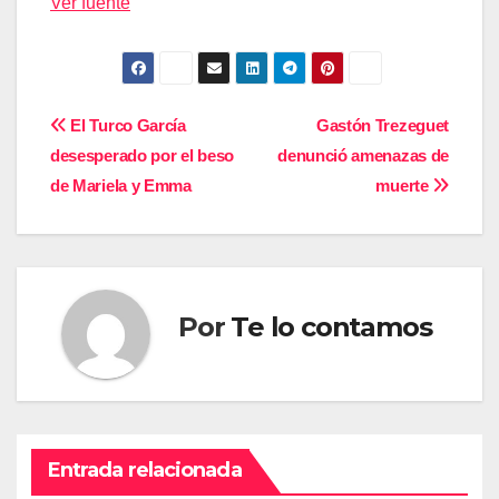
Ver fuente
Navegación
El Turco García
Gastón Trezeguet
desesperado por el beso
denunció amenazas de
de
de Mariela y Emma
muerte
entradas
Por
Te lo contamos
Entrada relacionada