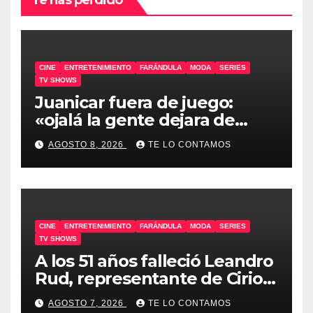
CINE
ENTRETENIMIENTO
FARÁNDULA
MODA
SERIES
TV SHOWS
Juanicar fuera de juego:
«ojalá la gente dejara de
odiar tanto»
AGOSTO 8, 2026
TE LO CONTAMOS
CINE
ENTRETENIMIENTO
FARÁNDULA
MODA
SERIES
TV SHOWS
A los 51 años falleció Leandro
Rud, representante de Cirio,
Loly, Marengo y Maglietti
AGOSTO 7, 2026
TE LO CONTAMOS