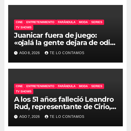
CINE
ENTRETENIMIENTO
FARÁNDULA
MODA
SERIES
TV SHOWS
Juanicar fuera de juego:
«ojalá la gente dejara de odiar
tanto»
AGO 8, 2026
TE LO CONTAMOS
CINE
ENTRETENIMIENTO
FARÁNDULA
MODA
SERIES
TV SHOWS
A los 51 años falleció Leandro
Rud, representante de Cirio,
Loly, Marengo y Maglietti
AGO 7, 2026
TE LO CONTAMOS