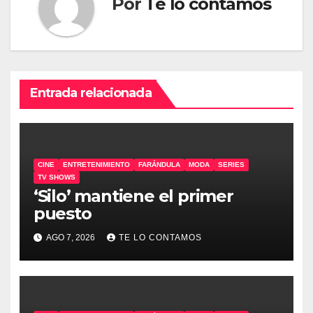
Por
Te lo contamos
Entrada relacionada
CINE
ENTRETENIMIENTO
FARÁNDULA
MODA
SERIES
TV SHOWS
‘Silo’ mantiene el primer
puesto
AGO 7, 2026
TE LO CONTAMOS