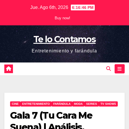
Saltar
Jue. Ago 6th, 2026
6:16:47 PM
al
Buy now!
contenido
Te lo Contamos
Entretenimiento y farándula
CINE
ENTRETENIMIENTO
FARÁNDULA
MODA
SERIES
TV SHOWS
Gala 7 (Tu Cara Me
Suena) | Análisis,