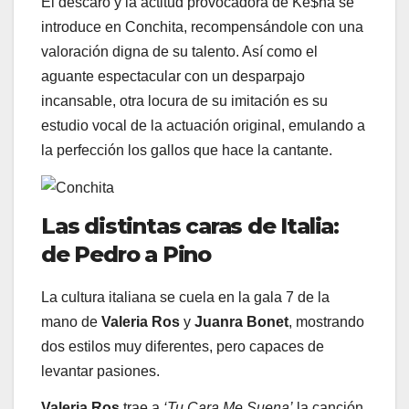
El descaro y la actitud provocadora de Ke$ha se
introduce en Conchita, recompensándole con una
valoración digna de su talento. Así como el
aguante espectacular con un desparpajo
incansable, otra locura de su imitación es su
estudio vocal de la actuación original, emulando a
la perfección los gallos que hace la cantante.
Las distintas caras de Italia:
de Pedro a Pino
La cultura italiana se cuela en la gala 7 de la
mano de
Valeria Ros
y
Juanra Bonet
, mostrando
dos estilos muy diferentes, pero capaces de
levantar pasiones.
Valeria Ros
trae a
‘Tu Cara Me Suena’
la canción