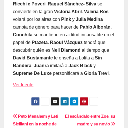
Ricchi e Poveri
.
Raquel Sánchez- Silva
se
convierte en la gran
Victoria Abril
.
Valeria Ros
volará por los aires con
P!nk
y
Julia Medina
cambia de género para hacer de
Pablo Alborán
.
Conchita
se mantiene en actitud incansable en el
papel de
Ptazeta
.
Raoul Vázquez
tendrá que
descubrir quién es
Neil Diamond
al tiempo que
David Bustamante
le enseña a Lolita a
Sin
Bandera
.
Juanra
imitará a
Jack Black
y
Supreme De Luxe
personificará a
Gloria Trevi
.
Ver fuente
Navegación
Peto Menahem y Leti
El escándalo entre Zoe, su
Siciliani en la noche de
madre y su novio