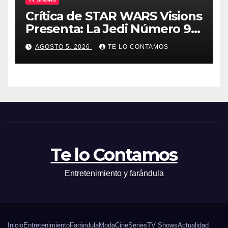
Crítica de STAR WARS Visions
Presenta: La Jedi Número 9 |
SIN SPOILERS
AGOSTO 5, 2026
TE LO CONTAMOS
Te lo Contamos
Entretenimiento y farándula
Inicio
Entretenimiento
Farándula
Moda
Cine
Series
TV Shows
Actualidad