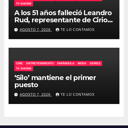
TV SHOWS
A los 51 años falleció Leandro
Rud, representante de Cirio,
Loly, Marengo y Maglietti
AGOSTO 7, 2026
TE LO CONTAMOS
CINE
ENTRETENIMIENTO
FARÁNDULA
MODA
SERIES
TV SHOWS
‘Silo’ mantiene el primer
puesto
AGOSTO 7, 2026
TE LO CONTAMOS