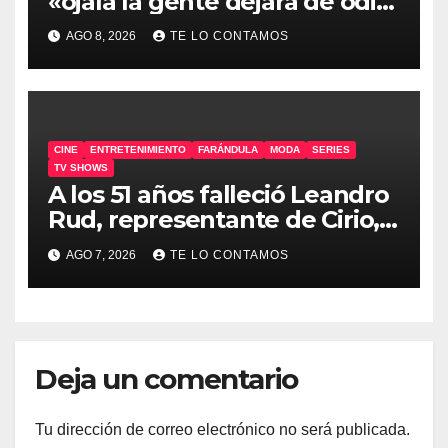
«ojalá la gente dejara de odiar
tanto»
AGO 8, 2026
TE LO CONTAMOS
CINE
ENTRETENIMIENTO
FARÁNDULA
MODA
SERIES
TV SHOWS
A los 51 años falleció Leandro
Rud, representante de Cirio,
Loly, Marengo y Maglietti
AGO 7, 2026
TE LO CONTAMOS
Deja un comentario
Tu dirección de correo electrónico no será publicada.