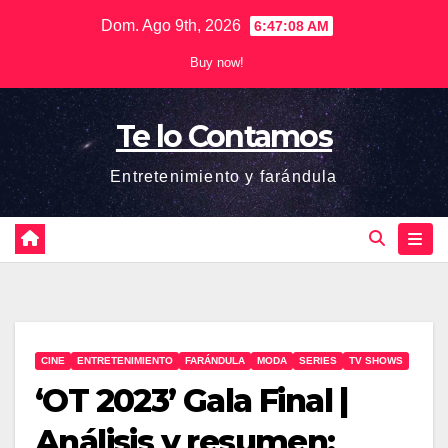
Saltar
Dom. Ago 9th, 2026
6:47:09 AM
al
Buy now!
contenido
Te lo Contamos
Entretenimiento y farándula
CINE
ENTRETENIMIENTO
FARÁNDULA
MODA
SERIES
TV SHOWS
‘OT 2023’ Gala Final |
Análisis y resumen: