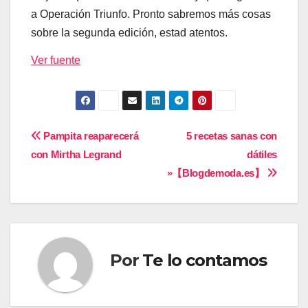
a Operación Triunfo. Pronto sabremos más cosas
sobre la segunda edición, estad atentos.
Ver fuente
Navegación
Pampita reaparecerá
5 recetas sanas con
con Mirtha Legrand
dátiles
de
»【Blogdemoda.es】
entradas
Por
Te lo contamos