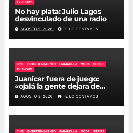
TV SHOWS
No hay plata: Julio Lagos
desvinculado de una radio
AGOSTO 9, 2026
TE LO CONTAMOS
CINE
ENTRETENIMIENTO
FARÁNDULA
MODA
SERIES
TV SHOWS
Juanicar fuera de juego:
«ojalá la gente dejara de
odiar tanto»
AGOSTO 8, 2026
TE LO CONTAMOS
CINE
ENTRETENIMIENTO
FARÁNDULA
MODA
SERIES