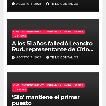
odiar tanto»
AGOSTO 8, 2026
TE LO CONTAMOS
CINE
ENTRETENIMIENTO
FARÁNDULA
MODA
SERIES
TV SHOWS
A los 51 años falleció Leandro
Rud, representante de Cirio,
Loly, Marengo y Maglietti
AGOSTO 7, 2026
TE LO CONTAMOS
CINE
ENTRETENIMIENTO
FARÁNDULA
MODA
SERIES
TV SHOWS
‘Silo’ mantiene el primer
puesto