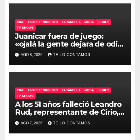
CINE
ENTRETENIMIENTO
FARÁNDULA
MODA
SERIES
TV SHOWS
Juanicar fuera de juego:
«ojalá la gente dejara de odiar
tanto»
AGO 8, 2026
TE LO CONTAMOS
CINE
ENTRETENIMIENTO
FARÁNDULA
MODA
SERIES
TV SHOWS
A los 51 años falleció Leandro
Rud, representante de Cirio,
Loly, Marengo y Maglietti
AGO 7, 2026
TE LO CONTAMOS