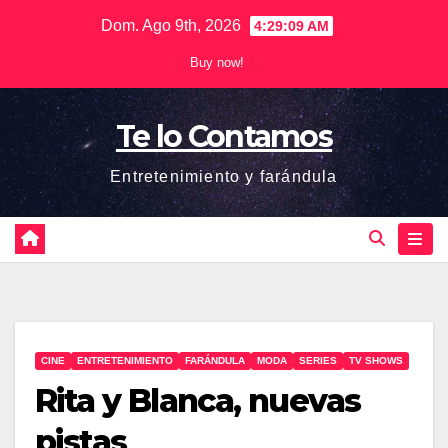
Saltar
Dom. Ago 9th, 2026
4:29:10 AM
al
Buy now!
contenido
Te lo Contamos
Entretenimiento y farándula
CINE
ENTRETENIMIENTO
FARÁNDULA
MODA
SERIES
TV SHOWS
Rita y Blanca, nuevas
pistas