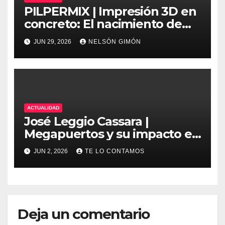
PILPERMIX | Impresión 3D en
concreto: El nacimiento de
una nueva era arquitectónica
JUN 29, 2026
NELSÓN GIMÓN
automatizada
ACTUALIDAD
José Leggio Cassara |
Megapuertos y su impacto en
el turismo y el comercio
JUN 2, 2026
TE LO CONTAMOS
global
Deja un comentario