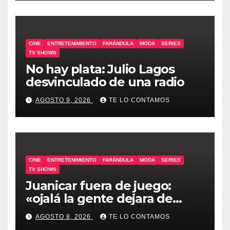
CINE
ENTRETENIMIENTO
FARÁNDULA
MODA
SERIES
TV SHOWS
No hay plata: Julio Lagos
desvinculado de una radio
AGOSTO 9, 2026
TE LO CONTAMOS
CINE
ENTRETENIMIENTO
FARÁNDULA
MODA
SERIES
TV SHOWS
Juanicar fuera de juego:
«ojalá la gente dejara de
odiar tanto»
AGOSTO 8, 2026
TE LO CONTAMOS