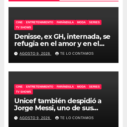
CINE
ENTRETENIMIENTO
FARÁNDULA
MODA
SERIES
TV SHOWS
Denisse, ex GH, internada, se
refugia en el amor y en el
humor
AGOSTO 9, 2026
TE LO CONTAMOS
CINE
ENTRETENIMIENTO
FARÁNDULA
MODA
SERIES
TV SHOWS
Unicef también despidió a
Jorge Messi, uno de sus
embajadores
AGOSTO 9, 2026
TE LO CONTAMOS