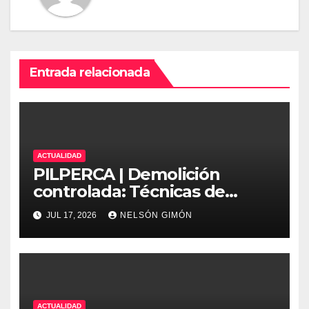
Entrada relacionada
ACTUALIDAD
PILPERCA | Demolición
controlada: Técnicas de
precisión y protocolos de
JUL 17, 2026
NELSÓN GIMÓN
seguridad en la ingeniería
moderna
ACTUALIDAD