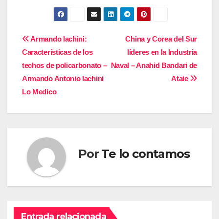
Navegación
Armando Iachini:
China y Corea del Sur
Características de los
líderes en la Industria
de
techos de policarbonato –
Naval – Anahid Bandari de
entradas
Armando Antonio Iachini
Ataie
Lo Medico
Por
Te lo contamos
Entrada relacionada