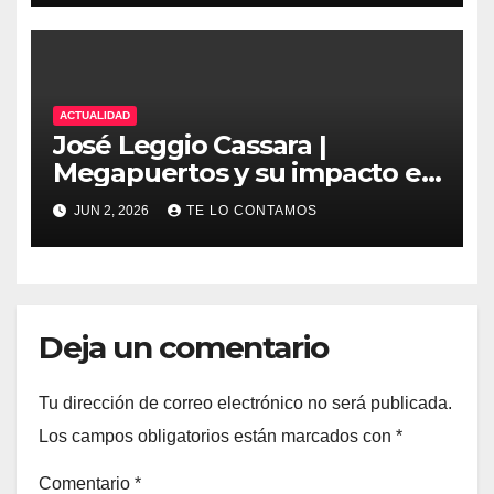
ACTUALIDAD
José Leggio Cassara |
Megapuertos y su impacto en
el turismo y el comercio
JUN 2, 2026
TE LO CONTAMOS
global
Deja un comentario
Tu dirección de correo electrónico no será publicada.
Los campos obligatorios están marcados con
*
Comentario
*