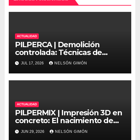
ACTUALIDAD
PILPERCA | Demolición
controlada: Técnicas de
precisión y protocolos de
JUL 17, 2026
NELSÓN GIMÓN
seguridad en la ingeniería
moderna
ACTUALIDAD
PILPERMIX | Impresión 3D en
concreto: El nacimiento de
una nueva era arquitectónica
JUN 29, 2026
NELSÓN GIMÓN
automatizada