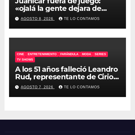
Juanicar fuera de juego:
«ojalá la gente dejara de
odiar tanto»
AGOSTO 8, 2026
TE LO CONTAMOS
CINE
ENTRETENIMIENTO
FARÁNDULA
MODA
SERIES
TV SHOWS
A los 51 años falleció Leandro
Rud, representante de Cirio,
Loly, Marengo y Maglietti
AGOSTO 7, 2026
TE LO CONTAMOS