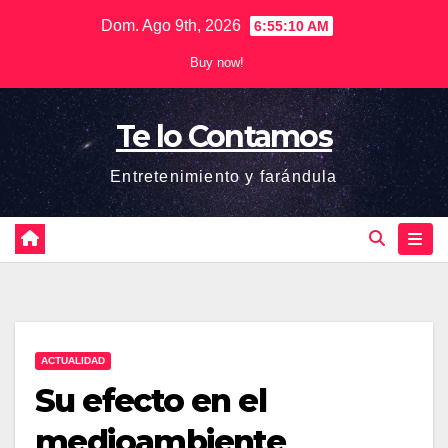
Saltar
Dom. Ago 9th, 2026
6:55:10 AM
al
Buy now!
contenido
Te lo Contamos
Entretenimiento y farándula
ACTUALIDAD
Su efecto en el
medioambiente