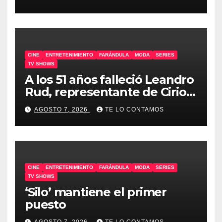
CINE
ENTRETENIMIENTO
FARÁNDULA
MODA
SERIES
TV SHOWS
A los 51 años falleció Leandro
Rud, representante de Cirio,
Loly, Marengo y Maglietti
AGOSTO 7, 2026
TE LO CONTAMOS
CINE
ENTRETENIMIENTO
FARÁNDULA
MODA
SERIES
TV SHOWS
‘Silo’ mantiene el primer
puesto
AGOSTO 7, 2026
TE LO CONTAMOS