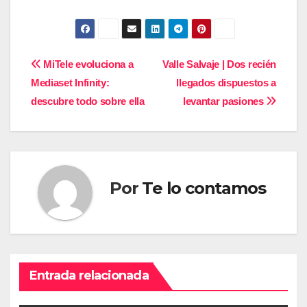
Navegación
MiTele evoluciona a
Valle Salvaje | Dos recién
Mediaset Infinity:
llegados dispuestos a
de
descubre todo sobre ella
levantar pasiones
entradas
Por
Te lo contamos
Entrada relacionada