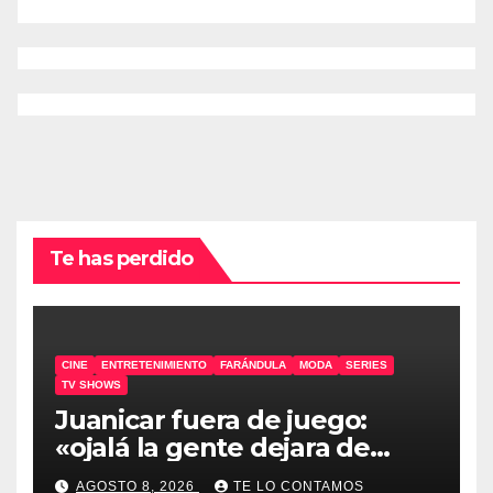
Te has perdido
CINE
ENTRETENIMIENTO
FARÁNDULA
MODA
SERIES
TV SHOWS
Juanicar fuera de juego:
«ojalá la gente dejara de
odiar tanto»
AGOSTO 8, 2026
TE LO CONTAMOS