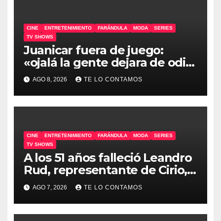
CINE
ENTRETENIMIENTO
FARÁNDULA
MODA
SERIES
TV SHOWS
Juanicar fuera de juego:
«ojalá la gente dejara de odiar
tanto»
AGO 8, 2026
TE LO CONTAMOS
CINE
ENTRETENIMIENTO
FARÁNDULA
MODA
SERIES
TV SHOWS
A los 51 años falleció Leandro
Rud, representante de Cirio,
Loly, Marengo y Maglietti
AGO 7, 2026
TE LO CONTAMOS