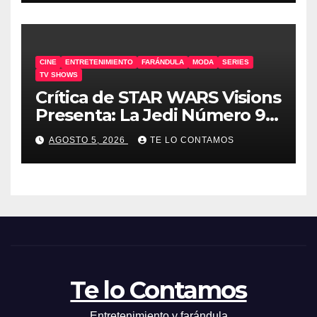
CINE
ENTRETENIMIENTO
FARÁNDULA
MODA
SERIES
TV SHOWS
Crítica de STAR WARS Visions
Presenta: La Jedi Número 9 |
SIN SPOILERS
AGOSTO 5, 2026
TE LO CONTAMOS
Te lo Contamos
Entretenimiento y farándula