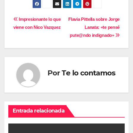
Navegación
Impresionante lo que
Flavia Pittella sobre Jorge
viene con Nico Vazquez
Lanata: «te pensé
de
pute@ndo indignado»
entradas
Por
Te lo contamos
Entrada relacionada