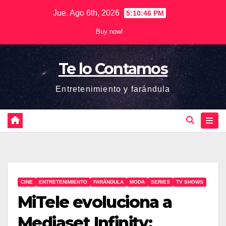
Saltar
Jue. Ago 6th, 2026
5:10:47 PM
al
Buy now!
contenido
Te lo Contamos
Entretenimiento y farándula
CINE
ENTRETENIMIENTO
FARÁNDULA
MODA
SERIES
TV SHOWS
MiTele evoluciona a
Mediaset Infinity: